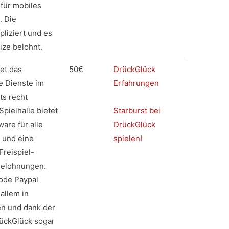
 für mobiles
. Die
pliziert und es
ize belohnt.
tet das
50€
DrückGlück
e Dienste im
Erfahrungen
ts recht
Spielhalle bietet
Starburst bei
are für alle
DrückGlück
 und eine
spielen!
reispiel-
Belohnungen.
ode Paypal
 allem in
n und dank der
rückGlück sogar