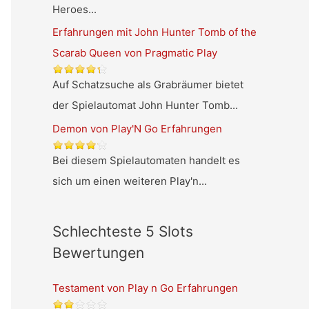
Heroes...
Erfahrungen mit John Hunter Tomb of the
Scarab Queen von Pragmatic Play
Auf Schatzsuche als Grabräumer bietet
der Spielautomat John Hunter Tomb...
Demon von Play'N Go Erfahrungen
Bei diesem Spielautomaten handelt es
sich um einen weiteren Play'n...
Schlechteste 5 Slots
Bewertungen
Testament von Play n Go Erfahrungen