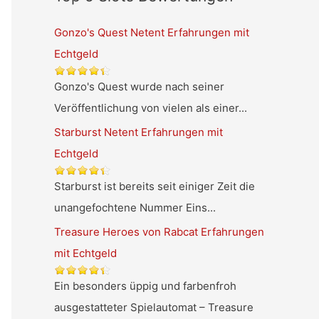
Gonzo's Quest Netent Erfahrungen mit
Echtgeld
Gonzo's Quest wurde nach seiner
Veröffentlichung von vielen als einer...
Starburst Netent Erfahrungen mit
Echtgeld
Starburst ist bereits seit einiger Zeit die
unangefochtene Nummer Eins...
Treasure Heroes von Rabcat Erfahrungen
mit Echtgeld
Ein besonders üppig und farbenfroh
ausgestatteter Spielautomat – Treasure