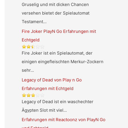
Gruselig und mit dicken Chancen
versehen bietet der Spielautomat
Testament...
Fire Joker PlayN Go Erfahrungen mit
Echtgeld
Fire Joker ist ein Spielautomat, der
einigen eingefleischten Merkur-Zockern
sehr...
Legacy of Dead von Play n Go
Erfahrungen mit Echtgeld
Legacy of Dead ist ein waschechter
Ägypten Slot mit viel...
Erfahrungen mit Reactoonz von PlayN Go