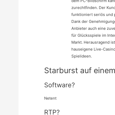
dem PC-Bildschirm kan
zurechtfinden. Der Kun
funktioniert seriös und 
Dank der Genehmigunge
Anbieter auch eine zuve
für Glücksspiele im Int
Markt. Herausragend is
hauseigene Live-Casino 
Spielideen.
Starburst auf einem
Software?
Netent
RTP?