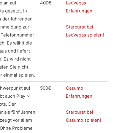
g an auf
400€
LeoVegas
s gesetzt. In
Erfahrungen
s der führenden
Anmeldung zur
Starburst bei
ie Telefonnummer
LeoVegas spielen!
ch. Es wählt die
us und liefert
. Es wird nicht
eien Sie nicht
r einmal spielen.
chwerpunkt auf
500€
Casumo
ibt auch Play N
Erfahrungen
ts. Der
er als fünf Jahren
Starburst bei
zeugt vor allem
Casumo spielen!
t. Ohne Probleme