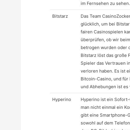
im Fernsehen zu sehen
Bitstarz
Das Team CasinoZocker i
glücklich, um bei Bitstar
fairen Casinospielen k
überprüfen, ob wir beim
betrogen wurden oder ob
Bitstarz löst das große
Spieler das Vertrauen i
verloren haben. Es ist e
Bitcoin-Casino, und für
und Abhebungen ist es v
Hyperino
Hyperino ist ein Sofort-
man nicht einmal ein Ko
gibt eine Smartphone-
sowohl auf dem Telefon-