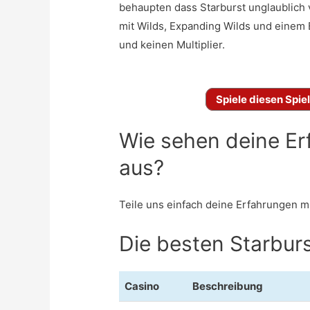
behaupten dass Starburst unglaublich 
mit Wilds, Expanding Wilds und einem B
und keinen Multiplier.
Spiele diesen Spie
Wie sehen deine Er
aus?
Teile uns einfach deine Erfahrungen m
Die besten Starbur
Casino
Beschreibung