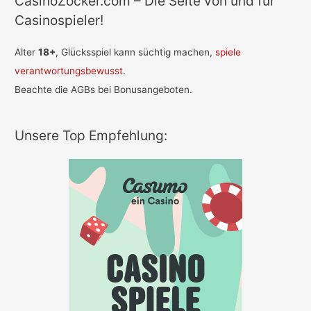
CasinoZocker.com – Die Seite von und für
Casinospieler!
Alter
18+
, Glücksspiel kann süchtig machen,
spiele
verantwortungsbewusst
.
Beachte die AGBs bei Bonusangeboten.
Unsere Top Empfehlung: