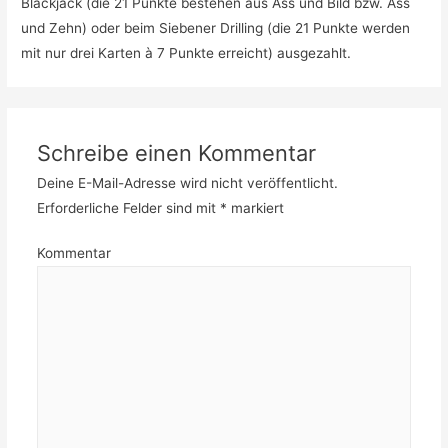
Blackjack (die 21 Punkte bestehen aus Ass und Bild bzw. Ass
und Zehn) oder beim Siebener Drilling (die 21 Punkte werden
mit nur drei Karten à 7 Punkte erreicht) ausgezahlt.
Schreibe einen Kommentar
Deine E-Mail-Adresse wird nicht veröffentlicht.
Erforderliche Felder sind mit
*
markiert
Kommentar