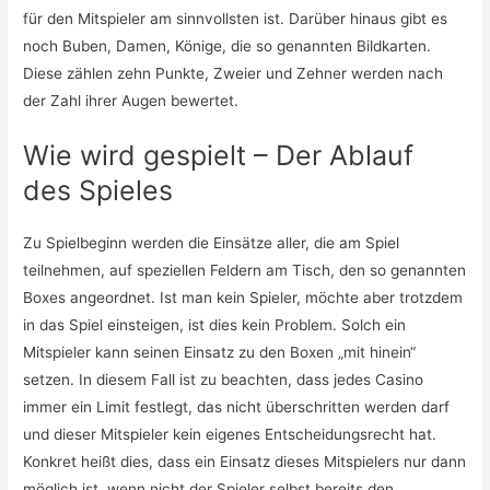
für den Mitspieler am sinnvollsten ist. Darüber hinaus gibt es
noch Buben, Damen, Könige, die so genannten Bildkarten.
Diese zählen zehn Punkte, Zweier und Zehner werden nach
der Zahl ihrer Augen bewertet.
Wie wird gespielt – Der Ablauf
des Spieles
Zu Spielbeginn werden die Einsätze aller, die am Spiel
teilnehmen, auf speziellen Feldern am Tisch, den so genannten
Boxes angeordnet. Ist man kein Spieler, möchte aber trotzdem
in das Spiel einsteigen, ist dies kein Problem. Solch ein
Mitspieler kann seinen Einsatz zu den Boxen „mit hinein“
setzen. In diesem Fall ist zu beachten, dass jedes Casino
immer ein Limit festlegt, das nicht überschritten werden darf
und dieser Mitspieler kein eigenes Entscheidungsrecht hat.
Konkret heißt dies, dass ein Einsatz dieses Mitspielers nur dann
möglich ist, wenn nicht der Spieler selbst bereits den