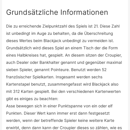
Grundsätzliche Informationen
Die zu erreichende Zielpunktzahl des Spiels ist 21. Diese Zahl
ist unbedingt im Auge zu behalten, da die Überschreitung
dieses Wertes beim Blackjack unbedingt zu vermeiden ist.
Grundsätzlich wird dieses Spiel an einem Tisch der die Form
eines Halbkreises hat, gespielt. An diesem sitzen der Croupier,
auch Dealer oder Bankhalter genannt und gegenüber maximal
sieben Spieler, genannt Pointeure. Benutzt werden 52
französischer Spielkarten. Insgesamt werden sechs
Kartenstapel benutzt, zusammengefasst wird Blackjack also
mit 312 Karten gespielt. Bei den verschiedenen Kartenwerten
gibt es einiges zu beachten:
Asse bewegen sich in einer Punktspanne von ein oder elf
Punkten. Dieser Wert kann immer erst dann festgesetzt
werden, wenn der betreffende Spieler keine weitere Karte
erwirbt, denn dann kann der Croupier dieses so zählen, wie es