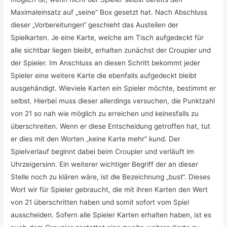
Maximaleinsatz auf „seine“ Box gesetzt hat. Nach Abschluss
dieser „Vorbereitungen“ geschieht das Austeilen der
Spielkarten. Je eine Karte, welche am Tisch aufgedeckt für
alle sichtbar liegen bleibt, erhalten zunächst der Croupier und
der Spieler. Im Anschluss an diesen Schritt bekommt jeder
Spieler eine weitere Karte die ebenfalls aufgedeckt bleibt
ausgehändigt. Wieviele Karten ein Spieler möchte, bestimmt er
selbst. Hierbei muss dieser allerdings versuchen, die Punktzahl
von 21 so nah wie möglich zu erreichen und keinesfalls zu
überschreiten. Wenn er diese Entscheidung getroffen hat, tut
er dies mit den Worten „keine Karte mehr“ kund. Der
Spielverlauf beginnt dabei beim Croupier und verläuft im
Uhrzeigersinn. Ein weiterer wichtiger Begriff der an dieser
Stelle noch zu klären wäre, ist die Bezeichnung „bust“. Dieses
Wort wir für Spieler gebraucht, die mit ihren Karten den Wert
von 21 überschritten haben und somit sofort vom Spiel
ausscheiden. Sofern alle Spieler Karten erhalten haben, ist es