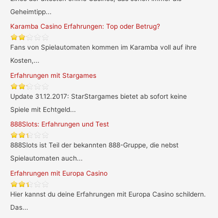
Geheimtipp...
Karamba Casino Erfahrungen: Top oder Betrug?
Fans von Spielautomaten kommen im Karamba voll auf ihre
Kosten,...
Erfahrungen mit Stargames
Update 31.12.2017: StarStargames bietet ab sofort keine
Spiele mit Echtgeld...
888Slots: Erfahrungen und Test
888Slots ist Teil der bekannten 888-Gruppe, die nebst
Spielautomaten auch...
Erfahrungen mit Europa Casino
Hier kannst du deine Erfahrungen mit Europa Casino schildern.
Das...