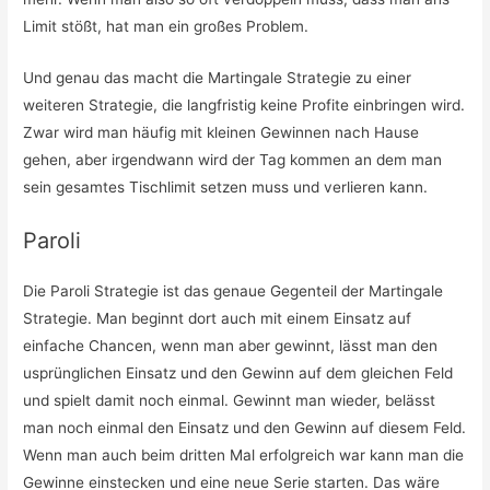
Limit stößt, hat man ein großes Problem.
Und genau das macht die Martingale Strategie zu einer
weiteren Strategie, die langfristig keine Profite einbringen wird.
Zwar wird man häufig mit kleinen Gewinnen nach Hause
gehen, aber irgendwann wird der Tag kommen an dem man
sein gesamtes Tischlimit setzen muss und verlieren kann.
Paroli
Die Paroli Strategie ist das genaue Gegenteil der Martingale
Strategie. Man beginnt dort auch mit einem Einsatz auf
einfache Chancen, wenn man aber gewinnt, lässt man den
usprünglichen Einsatz und den Gewinn auf dem gleichen Feld
und spielt damit noch einmal. Gewinnt man wieder, belässt
man noch einmal den Einsatz und den Gewinn auf diesem Feld.
Wenn man auch beim dritten Mal erfolgreich war kann man die
Gewinne einstecken und eine neue Serie starten. Das wäre