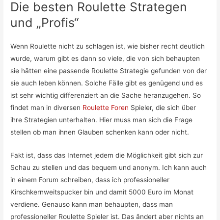
Die besten Roulette Strategen
und „Profis“
Wenn Roulette nicht zu schlagen ist, wie bisher recht deutlich
wurde, warum gibt es dann so viele, die von sich behaupten
sie hätten eine passende Roulette Strategie gefunden von der
sie auch leben können. Solche Fälle gibt es genügend und es
ist sehr wichtig differenziert an die Sache heranzugehen. So
findet man in diversen
Roulette Foren
Spieler, die sich über
ihre Strategien unterhalten. Hier muss man sich die Frage
stellen ob man ihnen Glauben schenken kann oder nicht.
Fakt ist, dass das Internet jedem die Möglichkeit gibt sich zur
Schau zu stellen und das bequem und anonym. Ich kann auch
in einem Forum schreiben, dass ich professioneller
Kirschkernweitspucker bin und damit 5000 Euro im Monat
verdiene. Genauso kann man behaupten, dass man
professioneller Roulette Spieler ist. Das ändert aber nichts an