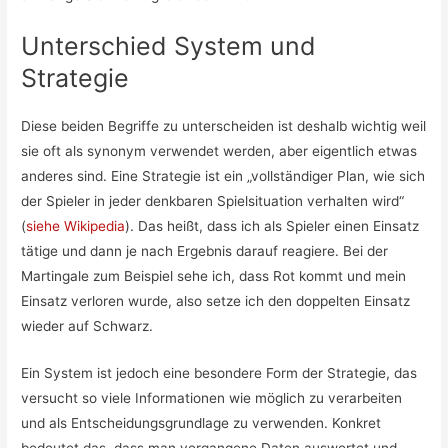
Unterschied System und
Strategie
Diese beiden Begriffe zu unterscheiden ist deshalb wichtig weil
sie oft als synonym verwendet werden, aber eigentlich etwas
anderes sind. Eine Strategie ist ein „vollständiger Plan, wie sich
der Spieler in jeder denkbaren Spielsituation verhalten wird“
(
siehe Wikipedia
). Das heißt, dass ich als Spieler einen Einsatz
tätige und dann je nach Ergebnis darauf reagiere. Bei der
Martingale zum Beispiel sehe ich, dass Rot kommt und mein
Einsatz verloren wurde, also setze ich den doppelten Einsatz
wieder auf Schwarz.
Ein System ist jedoch eine besondere Form der Strategie, das
versucht so viele Informationen wie möglich zu verarbeiten
und als Entscheidungsgrundlage zu verwenden. Konkret
bedeutet das, dass man vergangene Daten auswertet und