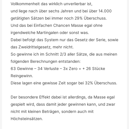
Vollkommenheit das wirklich unverlierbar ist,
und liege nach über sechs Jahren und bei über 14.000
getätigten Sätzen bei immer noch 29% Überschuss.
Und das bei Einfachen Chancen Masse egal ohne
irgendwelche Martingalen oder sonst was.
Dabei befolgt das System nur das Gesetz der Serie, sowie
das Zweidrittelgesetz, mehr nicht.
So gewinne ich im Schnitt 2/3 aller Sätze, die aus meinen
folgenden Berechnungen entstanden:
63 Gewinne – 34 Verluste – 3x Zero = + 26 Stücke
Reingewinn.
Diese lagen eine gewisse Zeit sogar bei 32% Überschuss.
Der besondere Effekt dabei ist allerdings, da Masse egal
gespielt wird, dass damit jeder gewinnen kann, und zwar
nicht mit kleinen Beträgen, sondern auch mit
Höchsteinsätzen.