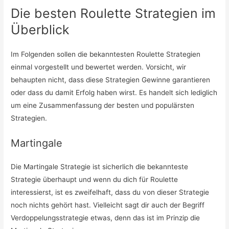
Die besten Roulette Strategien im
Überblick
Im Folgenden sollen die bekanntesten Roulette Strategien
einmal vorgestellt und bewertet werden. Vorsicht, wir
behaupten nicht, dass diese Strategien Gewinne garantieren
oder dass du damit Erfolg haben wirst. Es handelt sich lediglich
um eine Zusammenfassung der besten und populärsten
Strategien.
Martingale
Die Martingale Strategie ist sicherlich die bekannteste
Strategie überhaupt und wenn du dich für Roulette
interessierst, ist es zweifelhaft, dass du von dieser Strategie
noch nichts gehört hast. Vielleicht sagt dir auch der Begriff
Verdoppelungsstrategie etwas, denn das ist im Prinzip die