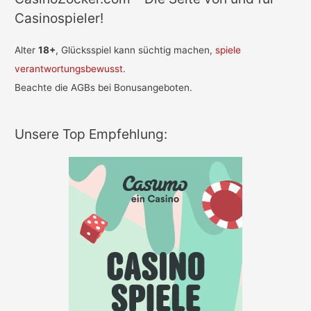
Casinospieler!
Alter
18+
, Glücksspiel kann süchtig machen,
spiele
verantwortungsbewusst
.
Beachte die AGBs bei Bonusangeboten.
Unsere Top Empfehlung: