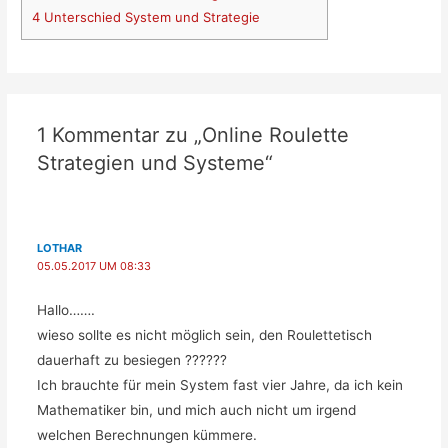
4
Unterschied System und Strategie
1 Kommentar zu „Online Roulette
Strategien und Systeme“
LOTHAR
05.05.2017 UM 08:33
Hallo…….
wieso sollte es nicht möglich sein, den Roulettetisch
dauerhaft zu besiegen ??????
Ich brauchte für mein System fast vier Jahre, da ich kein
Mathematiker bin, und mich auch nicht um irgend
welchen Berechnungen kümmere.