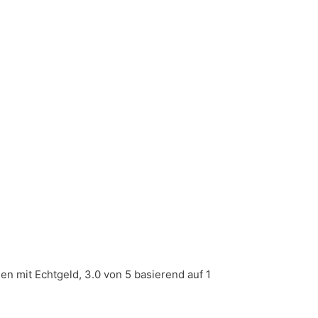
en mit Echtgeld
,
3.0
von
5
basierend auf
1