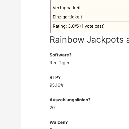
Verfügbarkeit
Einzigartigkeit
Rating: 3.0/
5
(1 vote cast)
Rainbow Jackpots a
Software?
Red Tiger
RTP?
95,16%
Auszahlungslinien?
20
Walzen?