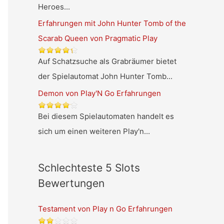
Heroes...
Erfahrungen mit John Hunter Tomb of the
Scarab Queen von Pragmatic Play
Auf Schatzsuche als Grabräumer bietet
der Spielautomat John Hunter Tomb...
Demon von Play'N Go Erfahrungen
Bei diesem Spielautomaten handelt es
sich um einen weiteren Play'n...
Schlechteste 5 Slots
Bewertungen
Testament von Play n Go Erfahrungen