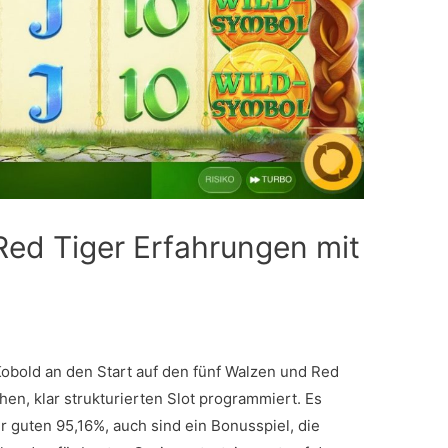
ed Tiger Erfahrungen mit
Kobold an den Start auf den fünf Walzen und Red
hen, klar strukturierten Slot programmiert. Es
 guten 95,16%, auch sind ein Bonusspiel, die