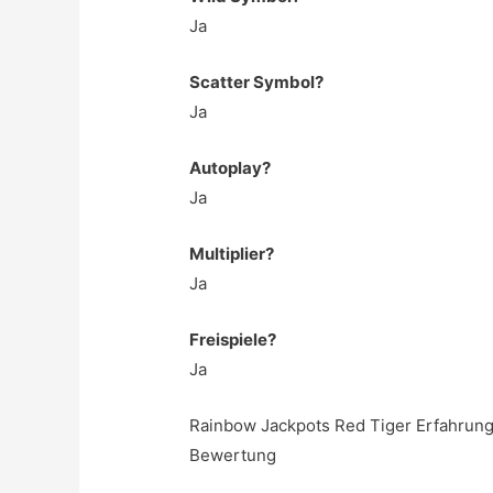
Ja
Scatter Symbol?
Ja
Autoplay?
Ja
Multiplier?
Ja
Freispiele?
Ja
Rainbow Jackpots Red Tiger Erfahrung
Bewertung