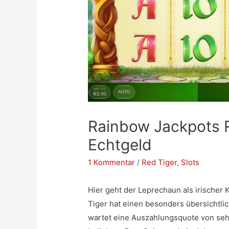
Rainbow Jackpots R
Echtgeld
1 Kommentar
/
Red Tiger
,
Slots
Hier geht der Leprechaun als irischer 
Tiger hat einen besonders übersichtlic
wartet eine Auszahlungsquote von sehr