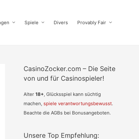
ngen
Spiele
Divers
Provably Fair
CasinoZocker.com – Die Seite
von und für Casinospieler!
Alter
18+
, Glücksspiel kann süchtig
machen,
spiele verantwortungsbewusst
.
Beachte die AGBs bei Bonusangeboten.
Unsere Top Empfehlung: