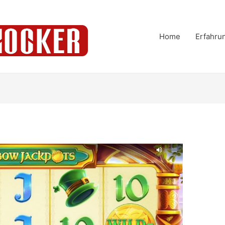
Home
Erfahru