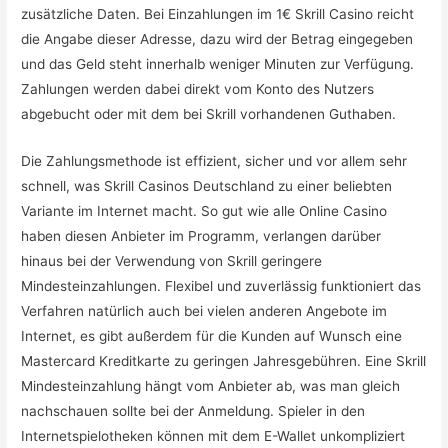
zusätzliche Daten. Bei Einzahlungen im 1€ Skrill Casino reicht
die Angabe dieser Adresse, dazu wird der Betrag eingegeben
und das Geld steht innerhalb weniger Minuten zur Verfügung.
Zahlungen werden dabei direkt vom Konto des Nutzers
abgebucht oder mit dem bei Skrill vorhandenen Guthaben.
Die Zahlungsmethode ist effizient, sicher und vor allem sehr
schnell, was Skrill Casinos Deutschland zu einer beliebten
Variante im Internet macht. So gut wie alle Online Casino
haben diesen Anbieter im Programm, verlangen darüber
hinaus bei der Verwendung von Skrill geringere
Mindesteinzahlungen. Flexibel und zuverlässig funktioniert das
Verfahren natürlich auch bei vielen anderen Angebote im
Internet, es gibt außerdem für die Kunden auf Wunsch eine
Mastercard Kreditkarte zu geringen Jahresgebühren. Eine Skrill
Mindesteinzahlung hängt vom Anbieter ab, was man gleich
nachschauen sollte bei der Anmeldung. Spieler in den
Internetspielotheken können mit dem E-Wallet unkompliziert