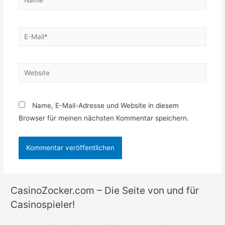
E-
Mail*
Website
Name, E-Mail-Adresse und Website in diesem
Browser für meinen nächsten Kommentar speichern.
CasinoZocker.com – Die Seite von und für
Casinospieler!