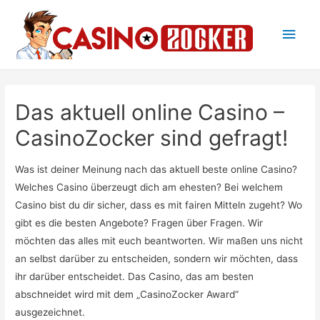
Hau
Das aktuell online Casino –
CasinoZocker sind gefragt!
Was ist deiner Meinung nach das aktuell beste online Casino?
Welches Casino überzeugt dich am ehesten? Bei welchem
Casino bist du dir sicher, dass es mit fairen Mitteln zugeht? Wo
gibt es die besten Angebote? Fragen über Fragen. Wir
möchten das alles mit euch beantworten. Wir maßen uns nicht
an selbst darüber zu entscheiden, sondern wir möchten, dass
ihr darüber entscheidet. Das Casino, das am besten
abschneidet wird mit dem „CasinoZocker Award“
ausgezeichnet.