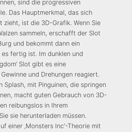
nen, sind die progressiven
ele. Das Hauptmerkmal, das sich
zieht, ist die 3D-Grafik. Wenn Sie
Walzen sammeln, erschafft der Slot
ne Burg und bekommt dann ein
es fertig ist. Im dunklen und
gdom‘ Slot gibt es eine
re Gewinne und Drehungen reagiert.
n Splash, mit Pinguinen, die springen
nnen, macht guten Gebrauch von 3D-
fen reibungslos in Ihrem
Sie sie herunterladen müssen.
uf einer ‚Monsters Inc‘-Theorie mit