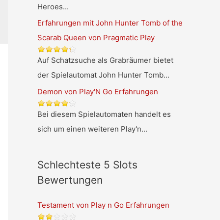
Heroes...
Erfahrungen mit John Hunter Tomb of the
Scarab Queen von Pragmatic Play
Auf Schatzsuche als Grabräumer bietet
der Spielautomat John Hunter Tomb...
Demon von Play'N Go Erfahrungen
Bei diesem Spielautomaten handelt es
sich um einen weiteren Play'n...
Schlechteste 5 Slots
Bewertungen
Testament von Play n Go Erfahrungen