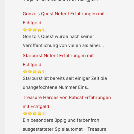
Gonzo's Quest Netent Erfahrungen mit
Echtgeld
Gonzo's Quest wurde nach seiner
Veröffentlichung von vielen als einer...
Starburst Netent Erfahrungen mit
Echtgeld
Starburst ist bereits seit einiger Zeit die
unangefochtene Nummer Eins...
Treasure Heroes von Rabcat Erfahrungen
mit Echtgeld
Ein besonders üppig und farbenfroh
ausgestatteter Spielautomat – Treasure