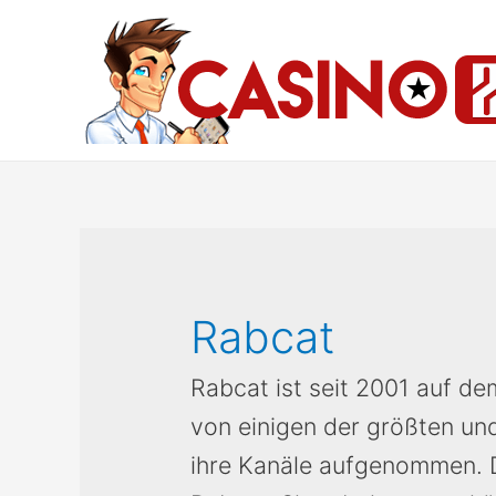
Rabcat
Rabcat ist seit 2001 auf d
von einigen der größten un
ihre Kanäle aufgenommen. 