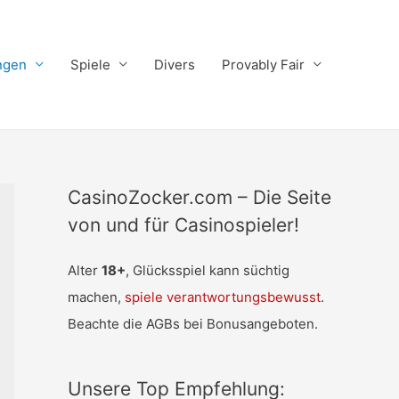
ngen
Spiele
Divers
Provably Fair
CasinoZocker.com – Die Seite
von und für Casinospieler!
Alter
18+
, Glücksspiel kann süchtig
machen,
spiele verantwortungsbewusst
.
Beachte die AGBs bei Bonusangeboten.
Unsere Top Empfehlung: