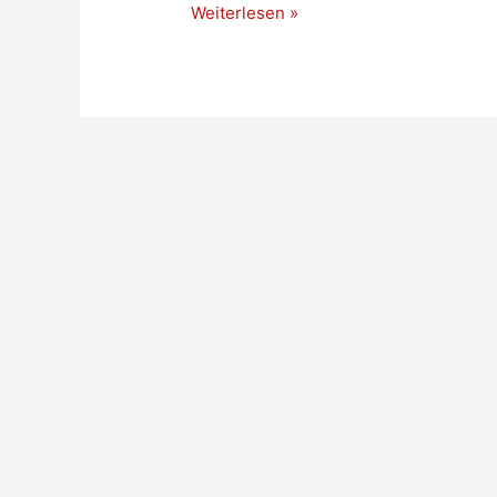
Treasure
Weiterlesen »
Heroes
von
Rabcat
Erfahrungen
mit
Echtgeld