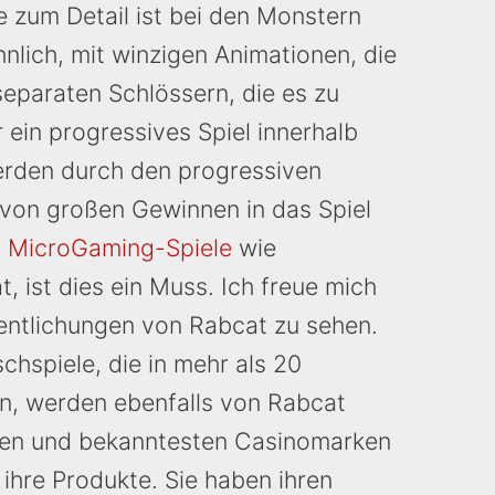
be zum Detail ist bei den Monstern
lich, mit winzigen Animationen, die
 separaten Schlössern, die es zu
er ein progressives Spiel innerhalb
werden durch den progressiven
 von großen Gewinnen in das Spiel
r
MicroGaming-Spiele
wie
 ist dies ein Muss. Ich freue mich
fentlichungen von Rabcat zu sehen.
hspiele, die in mehr als 20
, werden ebenfalls von Rabcat
ßten und bekanntesten Casinomarken
ihre Produkte. Sie haben ihren