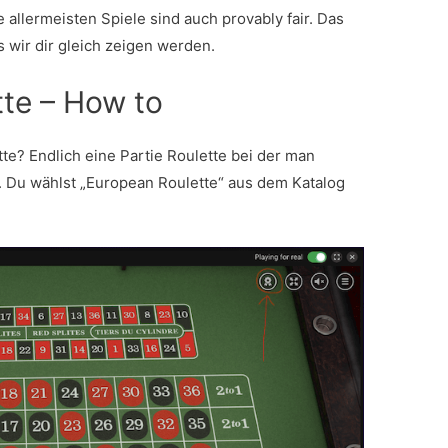
 allermeisten Spiele sind auch provably fair. Das
 wir dir gleich zeigen werden.
tte – How to
tte? Endlich eine Partie Roulette bei der man
. Du wählst „European Roulette“ aus dem Katalog