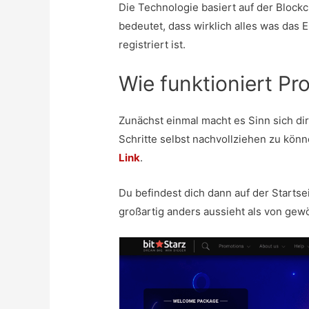
Die Technologie basiert auf der Blockch
bedeutet, dass wirklich alles was das 
registriert ist.
Wie funktioniert Pr
Zunächst einmal macht es Sinn sich di
Schritte selbst nachvollziehen zu kön
Link
.
Du befindest dich dann auf der Startsei
großartig anders aussieht als von gew