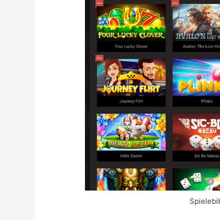
Spielebi