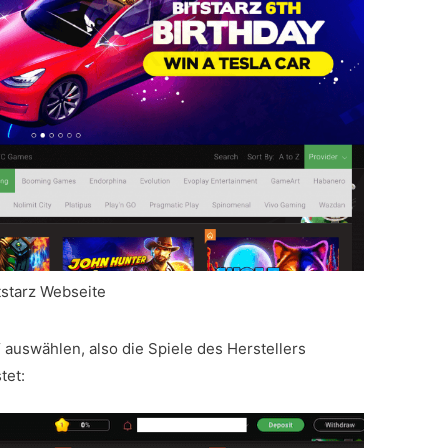
tstarz Webseite
 auswählen, also die Spiele des Herstellers
tet: