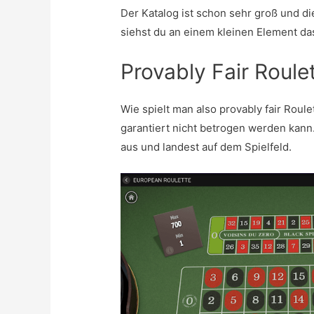
Der Katalog ist schon sehr groß und die
siehst du an einem kleinen Element das
Provably Fair Roule
Wie spielt man also provably fair Roule
garantiert nicht betrogen werden kann
aus und landest auf dem Spielfeld.