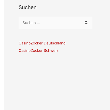
Suchen
S
u
c
h
CasinoZocker Deutschland
e
CasinoZocker Schweiz
n
n
a
c
h
: