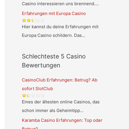
Casino interessieren uns brennend....
Erfahrungen mit Europa Casino
Hier kannst du deine Erfahrungen mit
Europa Casino schildern. Das...
Schlechteste 5 Casino
Bewertungen
CasinoClub Erfahrungen: Betrug? Ab
sofort SlotClub
Eines der ältesten online Casinos, das
schon immer als Geheimtipp...
Karamba Casino Erfahrungen: Top oder
Betrug?