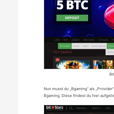
Bi
Nun musst du „Bgaming“ als „Provider“
Bgaming. Diese findest du hier aufgelis