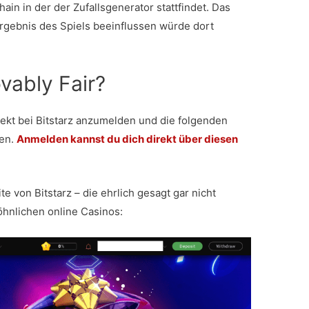
ain in der der Zufallsgenerator stattfindet. Das
Ergebnis des Spiels beeinflussen würde dort
ovably Fair?
rekt bei Bitstarz anzumelden und die folgenden
nen.
Anmelden kannst du dich direkt über diesen
te von Bitstarz – die ehrlich gesagt gar nicht
öhnlichen online Casinos: