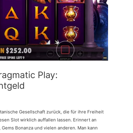
ragmatic Play:
htgeld
tanische Gesellschaft zurück, die für ihre Freiheit
esen Slot wirklich auffallen lassen. Erinnert an
ce, Gems Bonanza und vielen anderen. Man kann