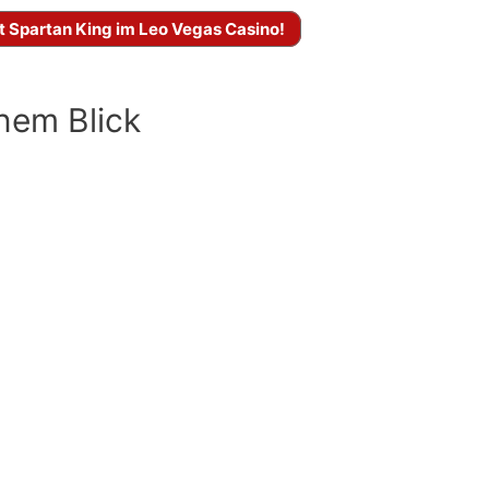
t Spartan King im Leo Vegas Casino!
nem Blick