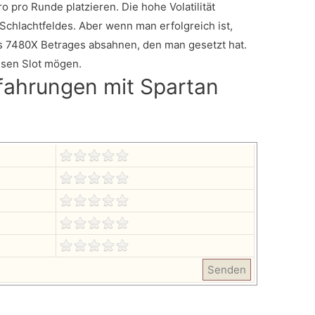
 pro Runde platzieren. Die hohe Volatilität
s Schlachtfeldes. Aber wenn man erfolgreich ist,
 7480X Betrages absahnen, den man gesetzt hat.
esen Slot mögen.
fahrungen mit Spartan
Senden