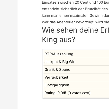
Einsätze zwischen 20 Cent und 100 Euro
entspricht sicherlich der Brutalität de
kann man einen maximalen Gewinn des
Wer das Abenteuer bevorzugt, wird di
Wie sehen deine Er
King aus?
RTP/Auszahlung
Jackpot & Big Win
Grafik & Sound
Verfügbarkeit
Einzigartigkeit
Rating: 0.0/
5
(0 votes cast)