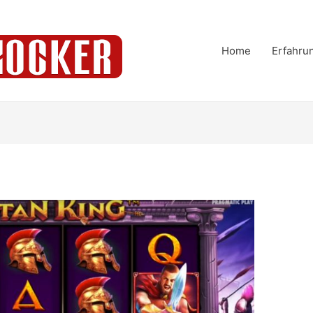
Home
Erfahru