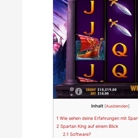
Inhalt
[
Ausblenden
]
1
Wie sehen deine Erfahrungen mit Spar
2
Spartan King auf einem Blick
2.1
Software?