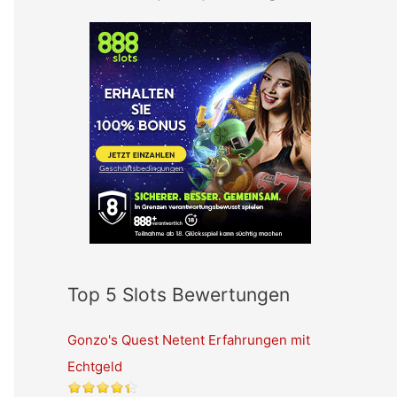
Top 5 Slots Bewertungen
Gonzo's Quest Netent Erfahrungen mit
Echtgeld