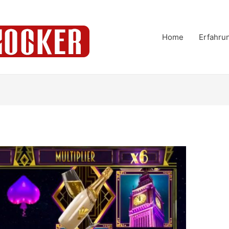
Home
Erfahru