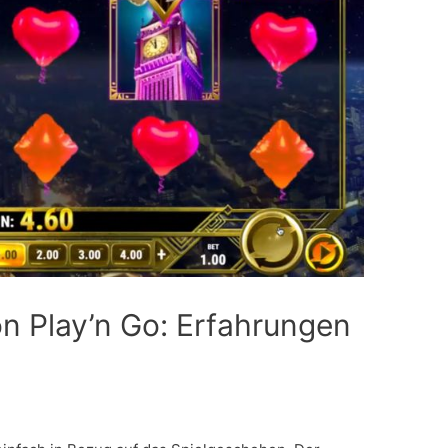
n Play’n Go: Erfahrungen