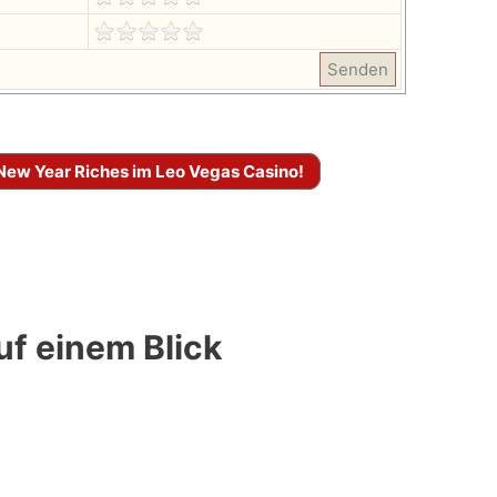
Senden
New Year Riches im Leo Vegas Casino!
uf einem Blick