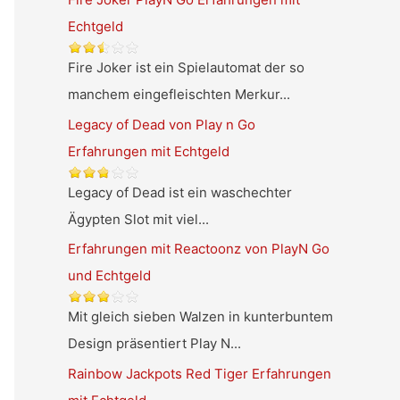
Echtgeld
Fire Joker ist ein Spielautomat der so
manchem eingefleischten Merkur...
Legacy of Dead von Play n Go
Erfahrungen mit Echtgeld
Legacy of Dead ist ein waschechter
Ägypten Slot mit viel...
Erfahrungen mit Reactoonz von PlayN Go
und Echtgeld
Mit gleich sieben Walzen in kunterbuntem
Design präsentiert Play N...
Rainbow Jackpots Red Tiger Erfahrungen