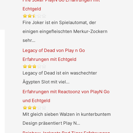
Echtgeld
Fire Joker ist ein Spielautomat, der
einigen eingefleischten Merkur-Zockern
sehr...
Legacy of Dead von Play n Go
Erfahrungen mit Echtgeld
Legacy of Dead ist ein waschechter
Ägypten Slot mit viel...
Erfahrungen mit Reactoonz von PlayN Go
und Echtgeld
Mit gleich sieben Walzen in kunterbuntem
Design präsentiert Play N...