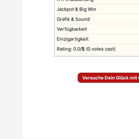
Jackpot & Big Win
Grafik & Sound
Verfügbarkeit
Einzigartigkeit
Rating: 0.0/
5
(0 votes cast)
Versuche Dein Glück mit 