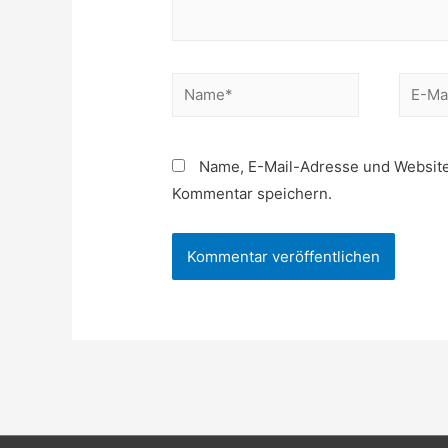
Name*
E-
Mail*
Name, E-Mail-Adresse und Website
Kommentar speichern.