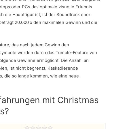
ops oder PCs das optimale visuelle Erlebnis
 die Hauptfigur ist, ist der Soundtrack eher
 beträgt 20.000 x den maximalen Gewinn und die
Feature, das nach jedem Gewinn den
nnsymbole werden durch das Tumble-Feature von
folgende Gewinne ermöglicht. Die Anzahl an
len, ist nicht begrenzt. Kaskadierende
 die so lange kommen, wie eine neue
fahrungen mit Christmas
s?