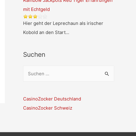
Rainbow Jackpots Red Tiger Erfahrungen
mit Echtgeld
Hier geht der Leprechaun als irischer
Kobold an den Start...
Suchen
S
u
c
h
CasinoZocker Deutschland
e
CasinoZocker Schweiz
n
n
a