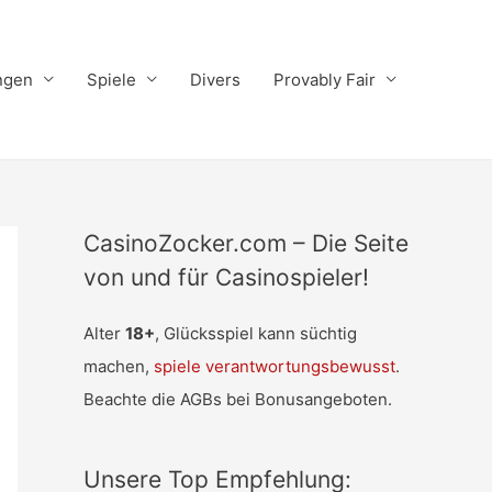
ngen
Spiele
Divers
Provably Fair
CasinoZocker.com – Die Seite
von und für Casinospieler!
Alter
18+
, Glücksspiel kann süchtig
machen,
spiele verantwortungsbewusst
.
Beachte die AGBs bei Bonusangeboten.
Unsere Top Empfehlung: