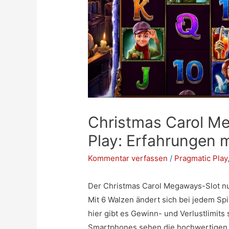
Christmas Carol M
Play: Erfahrungen m
Kommentar verfassen
/
Pragmatic Play
Der Christmas Carol Megaways-Slot n
Mit 6 Walzen ändert sich bei jedem Spi
hier gibt es Gewinn- und Verlustlimit
Smartphones sehen die hochwertigen G