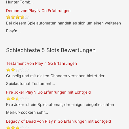
Hunter Tomb...
Demon von Play'N Go Erfahrungen
Bei diesem Spielautomaten handelt es sich um einen weiteren
Play'n...
Schlechteste 5 Slots Bewertungen
Testament von Play n Go Erfahrungen
Gruselig und mit dicken Chancen versehen bietet der
Spielautomat Testament...
Fire Joker PlayN Go Erfahrungen mit Echtgeld
Fire Joker ist ein Spielautomat, der einigen eingefleischten
Merkur-Zockern sehr...
Legacy of Dead von Play n Go Erfahrungen mit Echtgeld