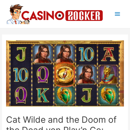
Hau
Cat Wilde and the Doom of