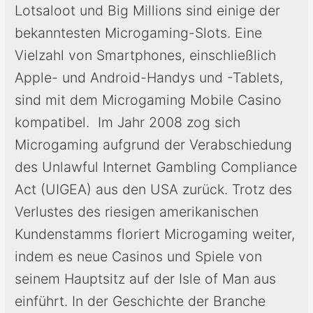
Lotsaloot und Big Millions sind einige der
bekanntesten Microgaming-Slots. Eine
Vielzahl von Smartphones, einschließlich
Apple- und Android-Handys und -Tablets,
sind mit dem Microgaming Mobile Casino
kompatibel. Im Jahr 2008 zog sich
Microgaming aufgrund der Verabschiedung
des Unlawful Internet Gambling Compliance
Act (UIGEA) aus den USA zurück. Trotz des
Verlustes des riesigen amerikanischen
Kundenstamms floriert Microgaming weiter,
indem es neue Casinos und Spiele von
seinem Hauptsitz auf der Isle of Man aus
einführt. In der Geschichte der Branche