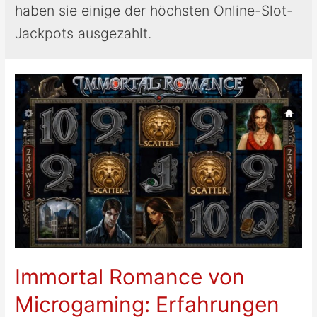
haben sie einige der höchsten Online-Slot-
Jackpots ausgezahlt.
Immortal Romance von
Microgaming: Erfahrungen