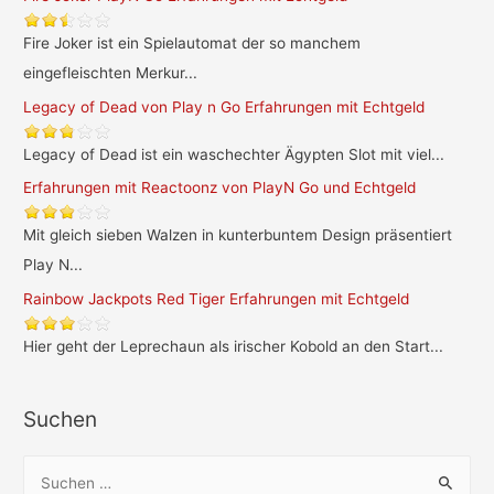
Fire Joker ist ein Spielautomat der so manchem
eingefleischten Merkur...
Legacy of Dead von Play n Go Erfahrungen mit Echtgeld
Legacy of Dead ist ein waschechter Ägypten Slot mit viel...
Erfahrungen mit Reactoonz von PlayN Go und Echtgeld
Mit gleich sieben Walzen in kunterbuntem Design präsentiert
Play N...
Rainbow Jackpots Red Tiger Erfahrungen mit Echtgeld
Hier geht der Leprechaun als irischer Kobold an den Start...
Suchen
S