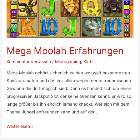
Mega Moolah Erfahrungen
Kommentar verfassen
/
Microgaming
,
Slots
Mega Moolah gehört sicherlich zu den weltweit bekanntesten
Spielautomaten und das vor allem wegen der astronomischen
Gewinne die dort möglich sind. Denn es handelt sich um einen
progressiven Jackpot Slot der keine Grenzen kennt. Er wird so
lange größer bis ihn endlich jemand knackt. Wer sich mit dem
Thema Jungel anfreunden kann und auf der …
Mega
Weiterlesen »
Moolah