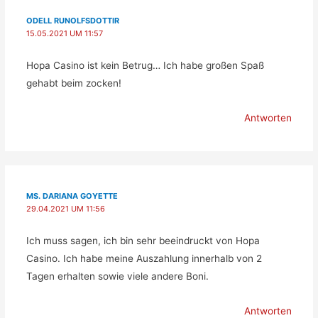
ODELL RUNOLFSDOTTIR
15.05.2021 UM 11:57
Hopa Casino ist kein Betrug… Ich habe großen Spaß
gehabt beim zocken!
Antworten
MS. DARIANA GOYETTE
29.04.2021 UM 11:56
Ich muss sagen, ich bin sehr beeindruckt von Hopa
Casino. Ich habe meine Auszahlung innerhalb von 2
Tagen erhalten sowie viele andere Boni.
Antworten