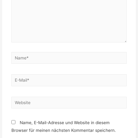
Name*
E-
Mail*
Website
Name, E-Mail-Adresse und Website in diesem
Browser für meinen nächsten Kommentar speichern.