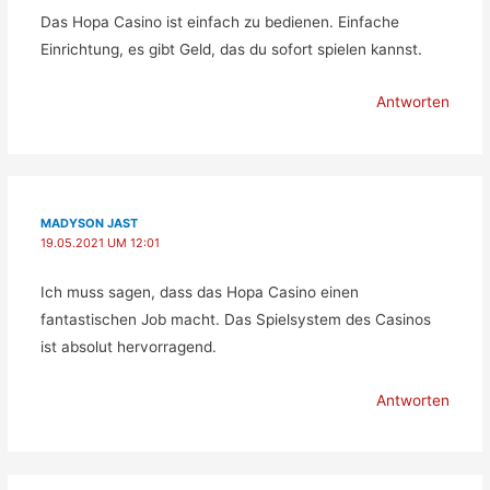
Das Hopa Casino ist einfach zu bedienen. Einfache
Einrichtung, es gibt Geld, das du sofort spielen kannst.
Antworten
MADYSON JAST
19.05.2021 UM 12:01
Ich muss sagen, dass das Hopa Casino einen
fantastischen Job macht. Das Spielsystem des Casinos
ist absolut hervorragend.
Antworten