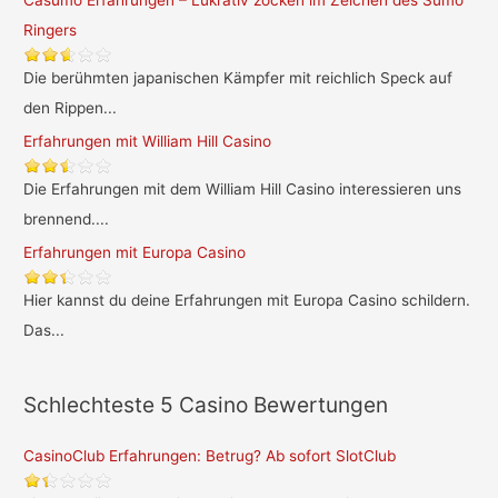
Ringers
Die berühmten japanischen Kämpfer mit reichlich Speck auf
den Rippen...
Erfahrungen mit William Hill Casino
Die Erfahrungen mit dem William Hill Casino interessieren uns
brennend....
Erfahrungen mit Europa Casino
Hier kannst du deine Erfahrungen mit Europa Casino schildern.
Das...
Schlechteste 5 Casino Bewertungen
CasinoClub Erfahrungen: Betrug? Ab sofort SlotClub