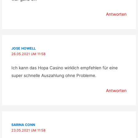
Antworten
JOSE HOWELL
26.05.2021 UM 11:58
Ich kann das Hopa Casino wirklich empfehlen für eine
super schnelle Auszahlung ohne Probleme.
Antworten
SARINA CONN
23.05.2021 UM 11:58