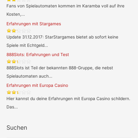
Fans von Spielautomaten kommen im Karamba voll auf ihre
Kosten,...
Erfahrungen mit Stargames
Update 31.12.2017: StarStargames bietet ab sofort keine
Spiele mit Echtgeld...
888Slots: Erfahrungen und Test
888Slots ist Teil der bekannten 888-Gruppe, die nebst
Spielautomaten auch...
Erfahrungen mit Europa Casino
Hier kannst du deine Erfahrungen mit Europa Casino schildern.
Das...
Suchen