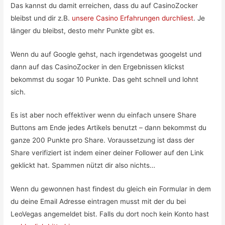
Das kannst du damit erreichen, dass du auf CasinoZocker
bleibst und dir z.B.
unsere Casino Erfahrungen durchliest
. Je
länger du bleibst, desto mehr Punkte gibt es.
Wenn du auf Google gehst, nach irgendetwas googelst und
dann auf das CasinoZocker in den Ergebnissen klickst
bekommst du sogar 10 Punkte. Das geht schnell und lohnt
sich.
Es ist aber noch effektiver wenn du einfach unsere Share
Buttons am Ende jedes Artikels benutzt – dann bekommst du
ganze 200 Punkte pro Share. Voraussetzung ist dass der
Share verifiziert ist indem einer deiner Follower auf den Link
geklickt hat. Spammen nützt dir also nichts…
Wenn du gewonnen hast findest du gleich ein Formular in dem
du deine Email Adresse eintragen musst mit der du bei
LeoVegas angemeldet bist. Falls du dort noch kein Konto hast