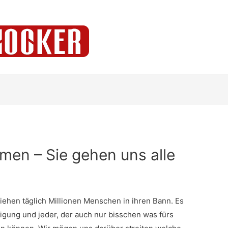
men – Sie gehen uns alle
iehen täglich Millionen Menschen in ihren Bann. Es
äftigung und jeder, der auch nur bisschen was fürs