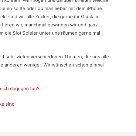
en können. Wir mögen uns darüber streiten welche
pielen sollte oder ob man lieber mit dem iPhone
kt sind wir alle Zocker, die gerne ihr Glück in
rlieren wir, manchmal gewinnen wir und ganz
lem die Slot Spieler unter uns räumen gerne mal
mit sehr vielen verschiedenen Themen, die uns alle
die anderen weniger. Wir wünschen schon einmal
n ich dagegen tun?
ke sind