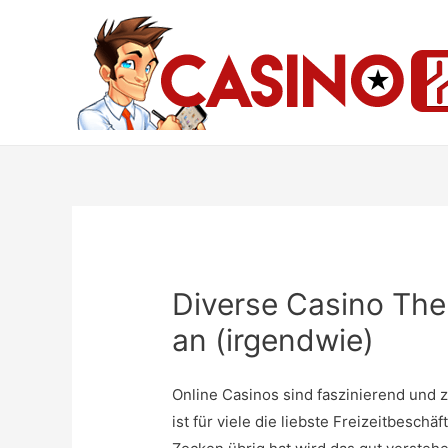
Diverse Casino The
an (irgendwie)
Online Casinos sind faszinierend und z
ist für viele die liebste Freizeitbesch