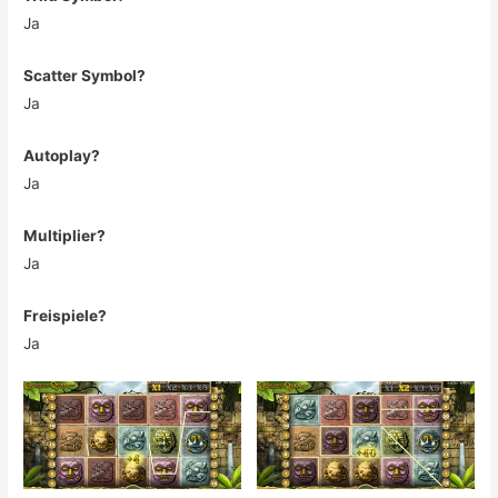
Ja
Scatter Symbol?
Ja
Autoplay?
Ja
Multiplier?
Ja
Freispiele?
Ja