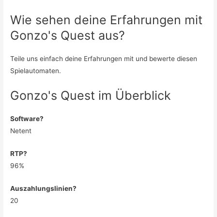
Wie sehen deine Erfahrungen mit
Gonzo's Quest aus?
Teile uns einfach deine Erfahrungen mit und bewerte diesen
Spielautomaten.
Gonzo's Quest im Überblick
Software?
Netent
RTP?
96%
Auszahlungslinien?
20