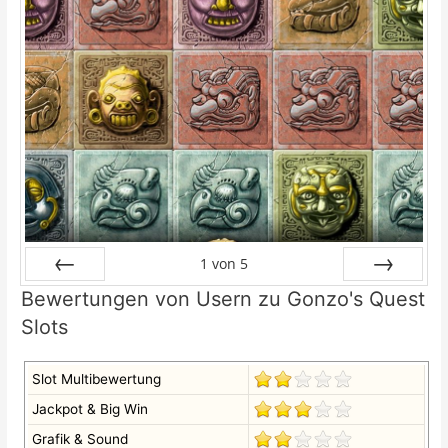
1
von
5
Bewertungen von Usern zu Gonzo's Quest
Zurück
Vor
Slots
Slot Multibewertung
Jackpot & Big Win
Grafik & Sound