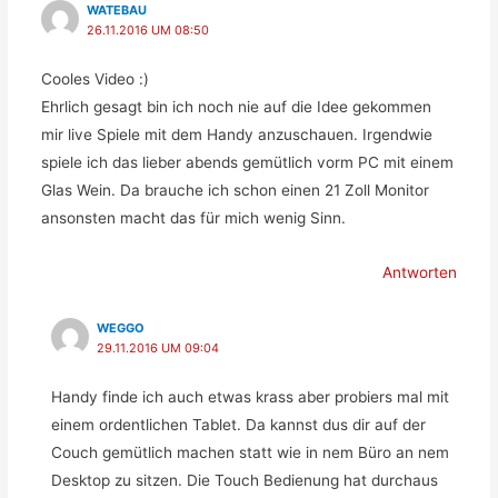
WATEBAU
26.11.2016 UM 08:50
Cooles Video :)
Ehrlich gesagt bin ich noch nie auf die Idee gekommen
mir live Spiele mit dem Handy anzuschauen. Irgendwie
spiele ich das lieber abends gemütlich vorm PC mit einem
Glas Wein. Da brauche ich schon einen 21 Zoll Monitor
ansonsten macht das für mich wenig Sinn.
Antworten
WEGGO
29.11.2016 UM 09:04
Handy finde ich auch etwas krass aber probiers mal mit
einem ordentlichen Tablet. Da kannst dus dir auf der
Couch gemütlich machen statt wie in nem Büro an nem
Desktop zu sitzen. Die Touch Bedienung hat durchaus