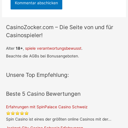
CasinoZocker.com – Die Seite von und für
Casinospieler!
Alter
18+
,
spiele verantwortungsbewusst
.
Beachte die AGBs bei Bonusangeboten.
Unsere Top Empfehlung:
Beste 5 Casino Bewertungen
Erfahrungen mit SpinPalace Casino Schweiz
Spin Casino ist eines der größten online Casinos mit der...
Jackpot City Casino Schweiz Erfahrungen