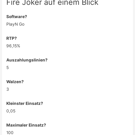
Fire Joker auf einem Blick
Software?
PlayN Go
RTP?
96,15%
Auszahlungslinien?
5
Walzen?
3
Kleinster Einsatz?
0,05
Maximaler Einsatz?
100