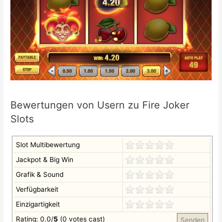
Bewertungen von Usern zu Fire Joker
Slots
Slot Multibewertung
Jackpot & Big Win
Grafik & Sound
Verfügbarkeit
Einzigartigkeit
Rating: 0.0/
5
(0 votes cast)
Senden