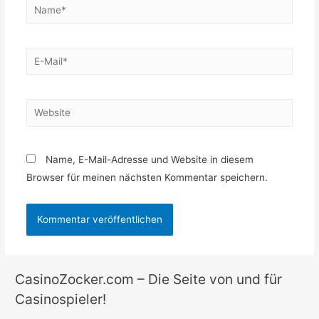
Name*
E-
Mail*
Website
Name, E-Mail-Adresse und Website in diesem
Browser für meinen nächsten Kommentar speichern.
CasinoZocker.com – Die Seite von und für
Casinospieler!