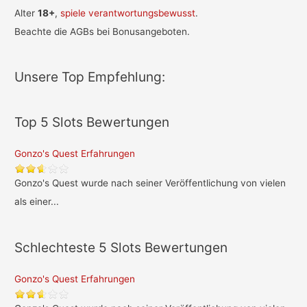
Alter
18+
,
spiele verantwortungsbewusst
.
Beachte die AGBs bei Bonusangeboten.
Unsere Top Empfehlung:
Top 5 Slots Bewertungen
Gonzo's Quest Erfahrungen
Gonzo's Quest wurde nach seiner Veröffentlichung von vielen
als einer...
Schlechteste 5 Slots Bewertungen
Gonzo's Quest Erfahrungen