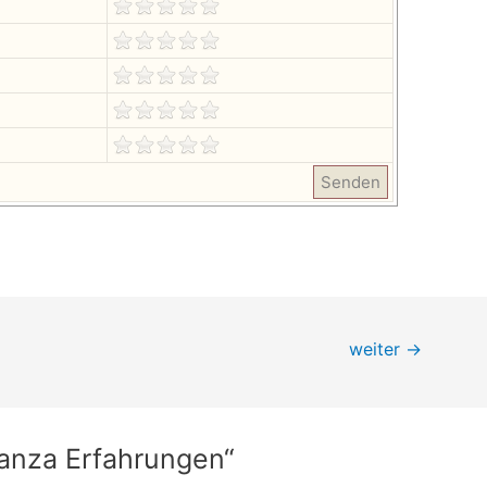
Senden
weiter
→
anza Erfahrungen“