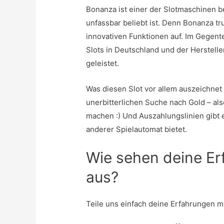
Bonanza ist einer der Slotmaschinen 
unfassbar beliebt ist. Denn Bonanza tr
innovativen Funktionen auf. Im Gegente
Slots in Deutschland und der Herstelle
geleistet.
Was diesen Slot vor allem auszeichnet
unerbitterlichen Suche nach Gold – al
machen :) Und Auszahlungslinien gibt e
anderer Spielautomat bietet.
Wie sehen deine E
aus?
Teile uns einfach deine Erfahrungen m