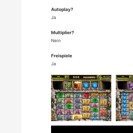
Autoplay?
Ja
Multiplier?
Nein
Freispiele
Ja