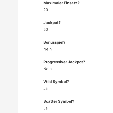
Maximaler Einsatz?
20
Jackpot?
50
Bonusspiel?
Nein
Progressiver Jackpot?
Nein
Wild Symbol?
Ja
Scatter Symbol?
Ja