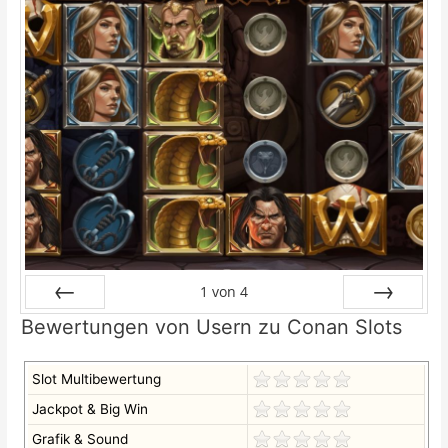
1
von
4
Bewertungen von Usern zu Conan Slots
Zurück
Vor
Slot Multibewertung
Jackpot & Big Win
Grafik & Sound