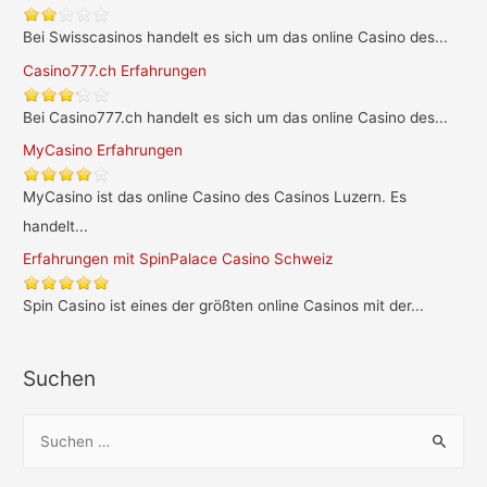
Bei Swisscasinos handelt es sich um das online Casino des...
Casino777.ch Erfahrungen
Bei Casino777.ch handelt es sich um das online Casino des...
MyCasino Erfahrungen
MyCasino ist das online Casino des Casinos Luzern. Es
handelt...
Erfahrungen mit SpinPalace Casino Schweiz
Spin Casino ist eines der größten online Casinos mit der...
Suchen
S
u
c