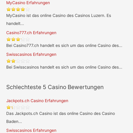
MyCasino Erfahrungen
MyCasino ist das online Casino des Casinos Luzern. Es
handelt...
Casino777.ch Erfahrungen
Bei Casino777.ch handelt es sich um das online Casino des...
Swisscasinos Erfahrungen
Bei Swisscasinos handelt es sich um das online Casino des...
Schlechteste 5 Casino Bewertungen
Jackpots.ch Casino Erfahrungen
Das Jackpots.ch Casino ist das online Casino des Casino
Baden...
Swisscasinos Erfahrungen