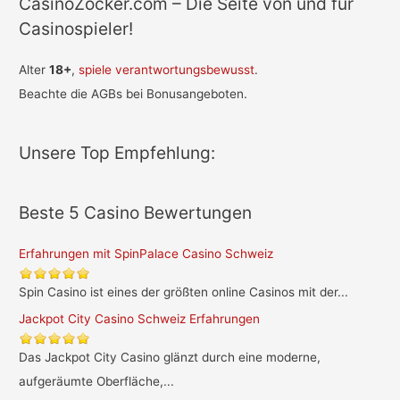
CasinoZocker.com – Die Seite von und für
Casinospieler!
Alter
18+
,
spiele verantwortungsbewusst
.
Beachte die AGBs bei Bonusangeboten.
Unsere Top Empfehlung:
Beste 5 Casino Bewertungen
Erfahrungen mit SpinPalace Casino Schweiz
Spin Casino ist eines der größten online Casinos mit der...
Jackpot City Casino Schweiz Erfahrungen
Das Jackpot City Casino glänzt durch eine moderne,
aufgeräumte Oberfläche,...