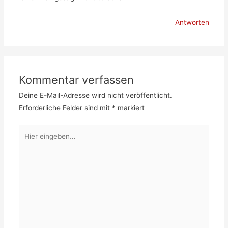
Antworten
Kommentar verfassen
Deine E-Mail-Adresse wird nicht veröffentlicht.
Erforderliche Felder sind mit
*
markiert
Hier
eingeben…