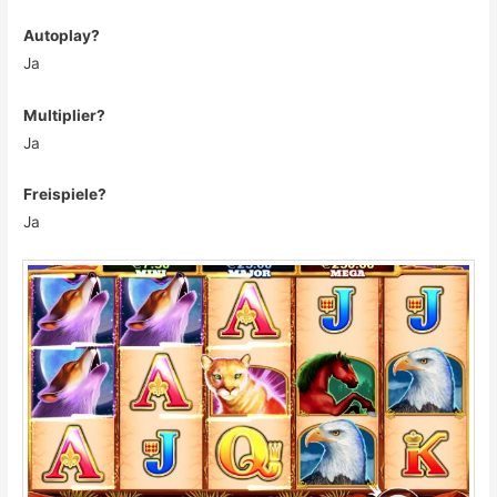
Autoplay?
Ja
Multiplier?
Ja
Freispiele?
Ja