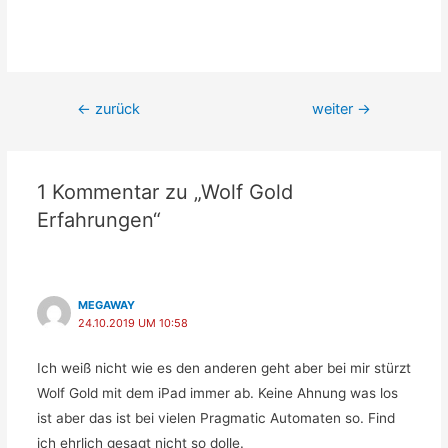
Beitragsnavigation
←
zurück
weiter
→
1 Kommentar zu „Wolf Gold
Erfahrungen“
MEGAWAY
24.10.2019 UM 10:58
Ich weiß nicht wie es den anderen geht aber bei mir stürzt
Wolf Gold mit dem iPad immer ab. Keine Ahnung was los
ist aber das ist bei vielen Pragmatic Automaten so. Find
ich ehrlich gesagt nicht so dolle.