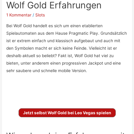
Wolf Gold Erfahrungen
1 Kommentar
/
Slots
Bei Wolf Gold handelt es sich um einen etablierten
Spielautomaten aus dem Hause Pragmatic Play. Grundsätzlich
ist er extrem einfach und klassisch aufgebaut und auch mit
den Symbolen macht er sich keine Feinde. Vielleicht ist er
deshalb aktuell so beliebt? Fakt ist, Wolf Gold hat viel zu
bieten, unter anderem einen progressiven Jackpot und eine
sehr saubere und schnelle mobile Version.
Jetzt selbst Wolf Gold bei Leo Vegas spielen