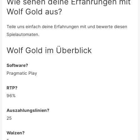
Wie sehen deine Erfahrungen mit
Wolf Gold aus?
Teile uns einfach deine Erfahrungen mit und bewerte diesen
Spielautomaten.
Wolf Gold im Überblick
Software?
Pragmatic Play
RTP?
96%
Auszahlungslinien?
25
Walzen?