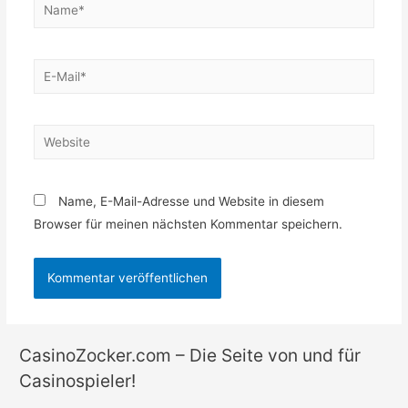
Name*
E-
Mail*
Website
Name, E-Mail-Adresse und Website in diesem
Browser für meinen nächsten Kommentar speichern.
CasinoZocker.com – Die Seite von und für
Casinospieler!