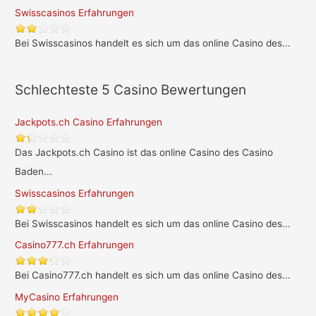
Swisscasinos Erfahrungen
Bei Swisscasinos handelt es sich um das online Casino des...
Schlechteste 5 Casino Bewertungen
Jackpots.ch Casino Erfahrungen
Das Jackpots.ch Casino ist das online Casino des Casino
Baden...
Swisscasinos Erfahrungen
Bei Swisscasinos handelt es sich um das online Casino des...
Casino777.ch Erfahrungen
Bei Casino777.ch handelt es sich um das online Casino des...
MyCasino Erfahrungen