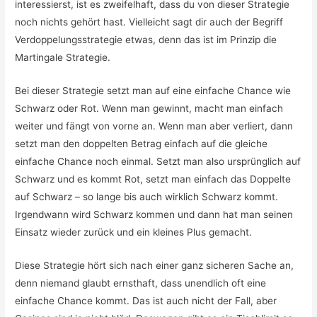
interessierst, ist es zweifelhaft, dass du von dieser Strategie
noch nichts gehört hast. Vielleicht sagt dir auch der Begriff
Verdoppelungsstrategie etwas, denn das ist im Prinzip die
Martingale Strategie.
Bei dieser Strategie setzt man auf eine einfache Chance wie
Schwarz oder Rot. Wenn man gewinnt, macht man einfach
weiter und fängt von vorne an. Wenn man aber verliert, dann
setzt man den doppelten Betrag einfach auf die gleiche
einfache Chance noch einmal. Setzt man also ursprünglich auf
Schwarz und es kommt Rot, setzt man einfach das Doppelte
auf Schwarz – so lange bis auch wirklich Schwarz kommt.
Irgendwann wird Schwarz kommen und dann hat man seinen
Einsatz wieder zurück und ein kleines Plus gemacht.
Diese Strategie hört sich nach einer ganz sicheren Sache an,
denn niemand glaubt ernsthaft, dass unendlich oft eine
einfache Chance kommt. Das ist auch nicht der Fall, aber