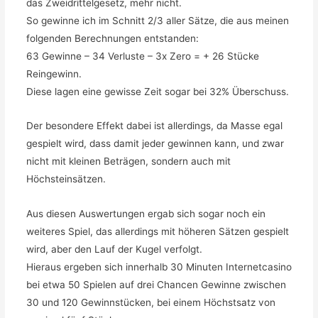
das Zweidrittelgesetz, mehr nicht.
So gewinne ich im Schnitt 2/3 aller Sätze, die aus meinen
folgenden Berechnungen entstanden:
63 Gewinne – 34 Verluste – 3x Zero = + 26 Stücke
Reingewinn.
Diese lagen eine gewisse Zeit sogar bei 32% Überschuss.
Der besondere Effekt dabei ist allerdings, da Masse egal
gespielt wird, dass damit jeder gewinnen kann, und zwar
nicht mit kleinen Beträgen, sondern auch mit
Höchsteinsätzen.
Aus diesen Auswertungen ergab sich sogar noch ein
weiteres Spiel, das allerdings mit höheren Sätzen gespielt
wird, aber den Lauf der Kugel verfolgt.
Hieraus ergeben sich innerhalb 30 Minuten Internetcasino
bei etwa 50 Spielen auf drei Chancen Gewinne zwischen
30 und 120 Gewinnstücken, bei einem Höchstsatz von