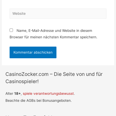
Website
Name, E-Mail-Adresse und Website in diesem
Browser für meinen nächsten Kommentar speichern.
CasinoZocker.com – Die Seite von und für
Casinospieler!
Alter
18+
,
spiele verantwortungsbewusst
.
Beachte die AGBs bei Bonusangeboten.