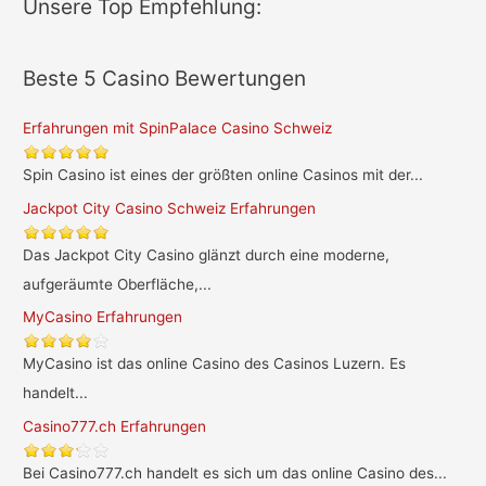
Unsere Top Empfehlung:
Beste 5 Casino Bewertungen
Erfahrungen mit SpinPalace Casino Schweiz
Spin Casino ist eines der größten online Casinos mit der...
Jackpot City Casino Schweiz Erfahrungen
Das Jackpot City Casino glänzt durch eine moderne,
aufgeräumte Oberfläche,...
MyCasino Erfahrungen
MyCasino ist das online Casino des Casinos Luzern. Es
handelt...
Casino777.ch Erfahrungen
Bei Casino777.ch handelt es sich um das online Casino des...