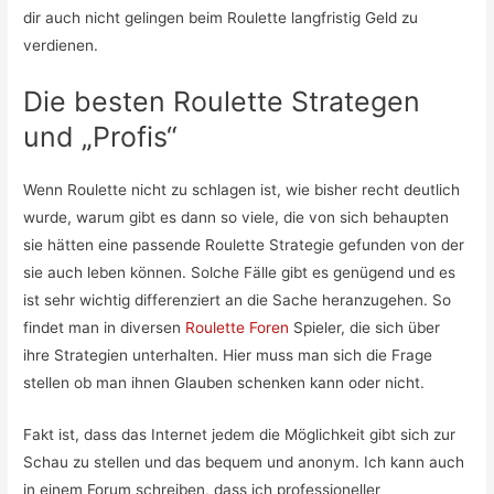
dir auch nicht gelingen beim Roulette langfristig Geld zu
verdienen.
Die besten Roulette Strategen
und „Profis“
Wenn Roulette nicht zu schlagen ist, wie bisher recht deutlich
wurde, warum gibt es dann so viele, die von sich behaupten
sie hätten eine passende Roulette Strategie gefunden von der
sie auch leben können. Solche Fälle gibt es genügend und es
ist sehr wichtig differenziert an die Sache heranzugehen. So
findet man in diversen
Roulette Foren
Spieler, die sich über
ihre Strategien unterhalten. Hier muss man sich die Frage
stellen ob man ihnen Glauben schenken kann oder nicht.
Fakt ist, dass das Internet jedem die Möglichkeit gibt sich zur
Schau zu stellen und das bequem und anonym. Ich kann auch
in einem Forum schreiben, dass ich professioneller