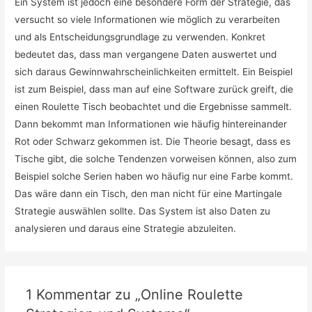
Ein System ist jedoch eine besondere Form der Strategie, das
versucht so viele Informationen wie möglich zu verarbeiten
und als Entscheidungsgrundlage zu verwenden. Konkret
bedeutet das, dass man vergangene Daten auswertet und
sich daraus Gewinnwahrscheinlichkeiten ermittelt. Ein Beispiel
ist zum Beispiel, dass man auf eine Software zurück greift, die
einen Roulette Tisch beobachtet und die Ergebnisse sammelt.
Dann bekommt man Informationen wie häufig hintereinander
Rot oder Schwarz gekommen ist. Die Theorie besagt, dass es
Tische gibt, die solche Tendenzen vorweisen können, also zum
Beispiel solche Serien haben wo häufig nur eine Farbe kommt.
Das wäre dann ein Tisch, den man nicht für eine Martingale
Strategie auswählen sollte. Das System ist also Daten zu
analysieren und daraus eine Strategie abzuleiten.
1 Kommentar zu „Online Roulette