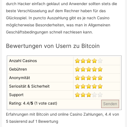
durch Hacker einfach geklaut und Anwender sollten stets die
beste Verschlüsselung auf dem Rechner haben für das
Glücksspiel. In puncto Auszahlung gibt es je nach Casino
möglicherweise Besonderheiten, was man in Allgemeinen
Geschäftsbedingungen schnell nachlesen kann.
Bewertungen von Usern zu Bitcoin
Anzahl Casinos
Gebühren
Anonymität
Seriosität & Sicherheit
Support
Rating: 4.4/
5
(1 vote cast)
Senden
Erfahrungen mit Bitcoin und online Casino Zahlungen
,
4.4
von
5
basierend auf
1
Bewertung