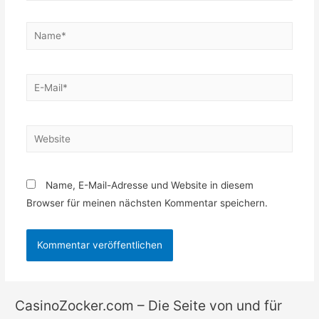
Name*
E-
Mail*
Website
Name, E-Mail-Adresse und Website in diesem
Browser für meinen nächsten Kommentar speichern.
CasinoZocker.com – Die Seite von und für