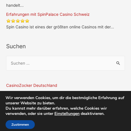
handelt...
Erfahrungen mit SpinPalace Casino Schweiz
Spin Casino ist eines der größten online Casinos mit der...
Suchen
S
u
c
h
CasinoZocker Deutschland
e
CasinoZocker Schweiz
Wir verwenden Cookies, um dir die bestmögliche Erfahrung auf
n
unserer Website zu bieten.
n
Du kannst mehr darüber erfahren, welche Cookies wir
verwenden, oder sie unter
Einstellungen
deaktivieren.
a
CasinoZocker: Von Zockern, für Zocker! © 2011-2026
c
Zustimmen
h