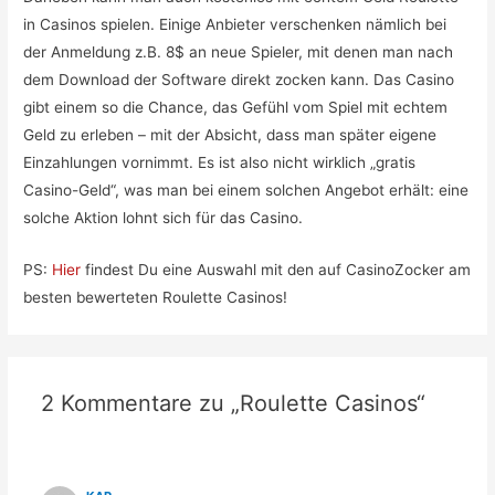
in Casinos spielen. Einige Anbieter verschenken nämlich bei
der Anmeldung z.B. 8$ an neue Spieler, mit denen man nach
dem Download der Software direkt zocken kann. Das Casino
gibt einem so die Chance, das Gefühl vom Spiel mit echtem
Geld zu erleben – mit der Absicht, dass man später eigene
Einzahlungen vornimmt. Es ist also nicht wirklich „gratis
Casino-Geld“, was man bei einem solchen Angebot erhält: eine
solche Aktion lohnt sich für das Casino.
PS:
Hier
findest Du eine Auswahl mit den auf CasinoZocker am
besten bewerteten Roulette Casinos!
2 Kommentare zu „Roulette Casinos“