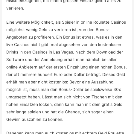
Risiko einzugehen, mit einem grossen Einsatz gleich alles zu
verlieren.
Eine weitere Möglichkeit, als Spieler in online Roulette Casinos
möglichst wenig Geld zu verlieren ist, von den Bonus-
Angeboten zu profitieren. Ein Bonus ist etwas, was es in den
live Casinos nicht gibt, mal abgesehen von den kostenlosen
Drinks in den Casinos in Las Vegas. Nach dem Download der
Software und der Anmeldung erhält man nämlich bei allen
online Anbietern auf der ersten Einzahlung einen hohen Bonus,
der oft mehrere hundert Euro oder Dollar beträgt. Dieses Geld
erhält man aber nicht kostenlos: Bevor eine Auszahlung
möglich ist, muss man den Bonus-Dollar beispielsweise 30x
umgesetzt haben. Lässt man sich nicht von Tischen mit den
hohen Einsätzen locken, dann kann man mit dem gratis Geld
sehr lange spielen und hat die Chance, sich sogar einen
Gewinn auszahlen zu können.
Daneben kann man auch kostenlos mit echtem Geld Roulette