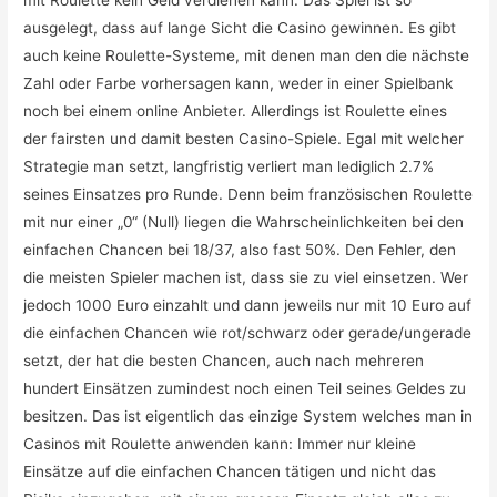
ausgelegt, dass auf lange Sicht die Casino gewinnen. Es gibt
auch keine Roulette-Systeme, mit denen man den die nächste
Zahl oder Farbe vorhersagen kann, weder in einer Spielbank
noch bei einem online Anbieter. Allerdings ist Roulette eines
der fairsten und damit besten Casino-Spiele. Egal mit welcher
Strategie man setzt, langfristig verliert man lediglich 2.7%
seines Einsatzes pro Runde. Denn beim französischen Roulette
mit nur einer „0“ (Null) liegen die Wahrscheinlichkeiten bei den
einfachen Chancen bei 18/37, also fast 50%. Den Fehler, den
die meisten Spieler machen ist, dass sie zu viel einsetzen. Wer
jedoch 1000 Euro einzahlt und dann jeweils nur mit 10 Euro auf
die einfachen Chancen wie rot/schwarz oder gerade/ungerade
setzt, der hat die besten Chancen, auch nach mehreren
hundert Einsätzen zumindest noch einen Teil seines Geldes zu
besitzen. Das ist eigentlich das einzige System welches man in
Casinos mit Roulette anwenden kann: Immer nur kleine
Einsätze auf die einfachen Chancen tätigen und nicht das