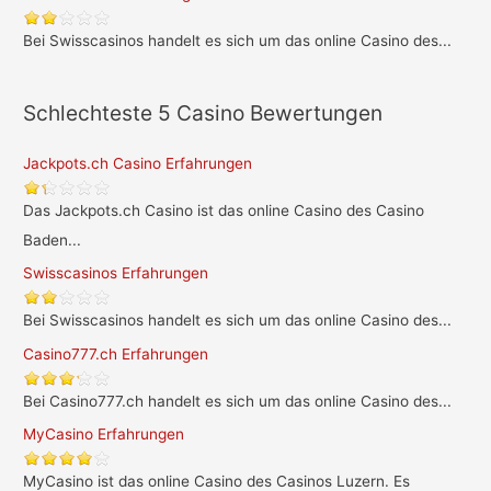
Bei Swisscasinos handelt es sich um das online Casino des...
Schlechteste 5 Casino Bewertungen
Jackpots.ch Casino Erfahrungen
Das Jackpots.ch Casino ist das online Casino des Casino
Baden...
Swisscasinos Erfahrungen
Bei Swisscasinos handelt es sich um das online Casino des...
Casino777.ch Erfahrungen
Bei Casino777.ch handelt es sich um das online Casino des...
MyCasino Erfahrungen
MyCasino ist das online Casino des Casinos Luzern. Es