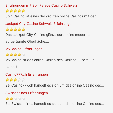
Erfahrungen mit SpinPalace Casino Schweiz
Spin Casino ist eines der größten online Casinos mit der...
Jackpot City Casino Schweiz Erfahrungen
Das Jackpot City Casino glänzt durch eine moderne,
aufgeräumte Oberfläche,...
MyCasino Erfahrungen
MyCasino ist das online Casino des Casinos Luzern. Es
handelt...
Casino777.ch Erfahrungen
Bei Casino777.ch handelt es sich um das online Casino des...
Swisscasinos Erfahrungen
Bei Swisscasinos handelt es sich um das online Casino des...