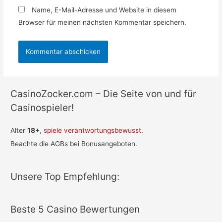
Name, E-Mail-Adresse und Website in diesem
Browser für meinen nächsten Kommentar speichern.
CasinoZocker.com – Die Seite von und für
Casinospieler!
Alter
18+
,
spiele verantwortungsbewusst
.
Beachte die AGBs bei Bonusangeboten.
Unsere Top Empfehlung:
Beste 5 Casino Bewertungen