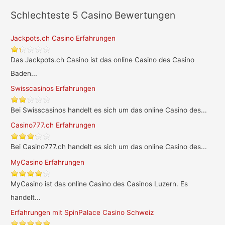
Schlechteste 5 Casino Bewertungen
Jackpots.ch Casino Erfahrungen
Das Jackpots.ch Casino ist das online Casino des Casino
Baden...
Swisscasinos Erfahrungen
Bei Swisscasinos handelt es sich um das online Casino des...
Casino777.ch Erfahrungen
Bei Casino777.ch handelt es sich um das online Casino des...
MyCasino Erfahrungen
MyCasino ist das online Casino des Casinos Luzern. Es
handelt...
Erfahrungen mit SpinPalace Casino Schweiz