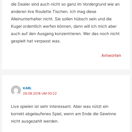
die Dealer sind auch nicht so ganz im Vordergrund wie an
anderen live Roulette Tischen. Ich mag diese
Alleinunterhalter nicht. Sie sollen hübsch sein und die
Kugel ordentlich werfen können, dann will ich mich aber
auch auf den Ausgang konzentrieren. Wer das noch nicht
gespielt hat verpasst was.
Antworten
KARL
29.08.2018 UM 00:22
Live spielen ist sehr interessant. Aber was nützt ein
korrekt abgelaufenes Spiel, wenn am Ende die Gewinne
nicht ausgezahlt werden.