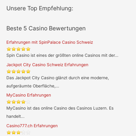
Unsere Top Empfehlung:
Beste 5 Casino Bewertungen
Erfahrungen mit SpinPalace Casino Schweiz
Spin Casino ist eines der größten online Casinos mit der...
Jackpot City Casino Schweiz Erfahrungen
Das Jackpot City Casino glänzt durch eine moderne,
aufgeräumte Oberfläche,...
MyCasino Erfahrungen
MyCasino ist das online Casino des Casinos Luzern. Es
handelt...
Casino777.ch Erfahrungen