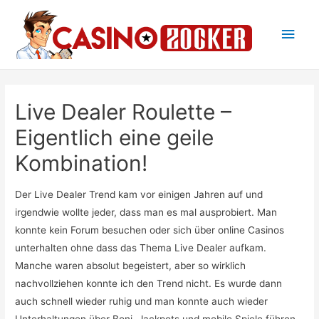
Hau
Live Dealer Roulette –
Eigentlich eine geile
Kombination!
Der Live Dealer Trend kam vor einigen Jahren auf und
irgendwie wollte jeder, dass man es mal ausprobiert. Man
konnte kein Forum besuchen oder sich über online Casinos
unterhalten ohne dass das Thema Live Dealer aufkam.
Manche waren absolut begeistert, aber so wirklich
nachvollziehen konnte ich den Trend nicht. Es wurde dann
auch schnell wieder ruhig und man konnte auch wieder
Unterhaltungen über Boni, Jackpots und mobile Spiele führen.