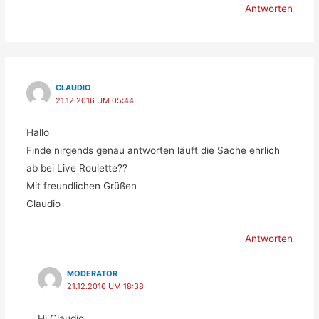
Antworten
CLAUDIO
21.12.2016 UM 05:44
Hallo
Finde nirgends genau antworten läuft die Sache ehrlich
ab bei Live Roulette??
Mit freundlichen Grüßen
Claudio
Antworten
MODERATOR
21.12.2016 UM 18:38
Hi Claudio,