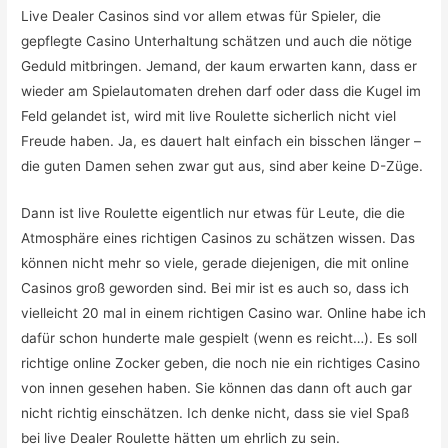
Live Dealer Casinos sind vor allem etwas für Spieler, die
gepflegte Casino Unterhaltung schätzen und auch die nötige
Geduld mitbringen. Jemand, der kaum erwarten kann, dass er
wieder am Spielautomaten drehen darf oder dass die Kugel im
Feld gelandet ist, wird mit live Roulette sicherlich nicht viel
Freude haben. Ja, es dauert halt einfach ein bisschen länger –
die guten Damen sehen zwar gut aus, sind aber keine D-Züge.
Dann ist live Roulette eigentlich nur etwas für Leute, die die
Atmosphäre eines richtigen Casinos zu schätzen wissen. Das
können nicht mehr so viele, gerade diejenigen, die mit online
Casinos groß geworden sind. Bei mir ist es auch so, dass ich
vielleicht 20 mal in einem richtigen Casino war. Online habe ich
dafür schon hunderte male gespielt (wenn es reicht…). Es soll
richtige online Zocker geben, die noch nie ein richtiges Casino
von innen gesehen haben. Sie können das dann oft auch gar
nicht richtig einschätzen. Ich denke nicht, dass sie viel Spaß
bei live Dealer Roulette hätten um ehrlich zu sein.