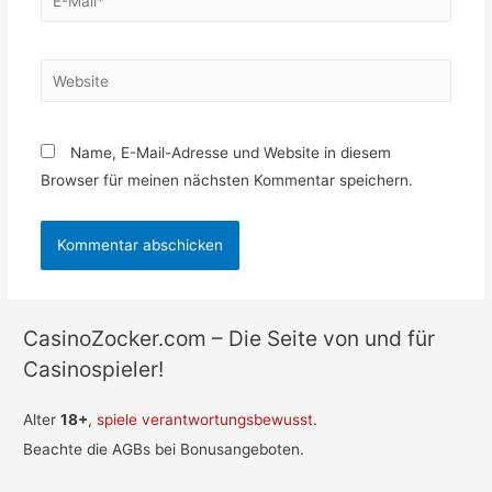
Mail*
Website
Name, E-Mail-Adresse und Website in diesem
Browser für meinen nächsten Kommentar speichern.
CasinoZocker.com – Die Seite von und für
Casinospieler!
Alter
18+
,
spiele verantwortungsbewusst
.
Beachte die AGBs bei Bonusangeboten.